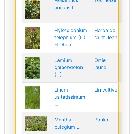
Helianthus
Tournesol
annuus L.
Hylotelephium
Herbe de
telephium (L.)
saint Jean
H.Ohba
Lamium
Ortie
galeobdolon
jaune
(L.) L.
Linum
Lin cultivé
usitatissimum
L.
Mentha
Pouliot
pulegium L.