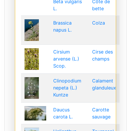
Beta vulgaris
Côte de
L.
bette
Brassica
Colza
napus L.
Cirsium
Cirse des
arvense (L.)
champs
Scop.
Clinopodium
Calament
nepeta (L.)
glanduleux
Kuntze
Daucus
Carotte
carota L.
sauvage