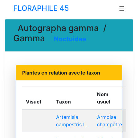
FLORAPHILE 45
☰
Autographa gamma /
Gamma
Noctuidae
Plantes en relation avec le taxon
Nom
Visuel
Taxon
usuel
Artemisia
Armoise
campestris L.
champêtre