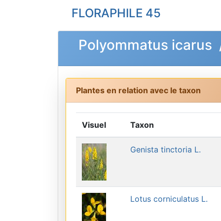
FLORAPHILE 45
Polyommatus icarus /
Plantes en relation avec le taxon
Visuel
Taxon
Genista tinctoria L.
Lotus corniculatus L.