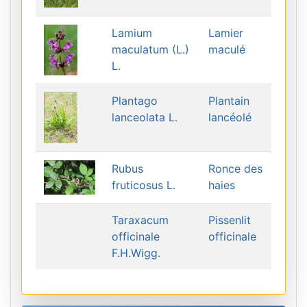
Lamium
Lamier
maculatum (L.)
maculé
L.
Plantago
Plantain
lanceolata L.
lancéolé
Rubus
Ronce des
fruticosus L.
haies
Taraxacum
Pissenlit
officinale
officinale
F.H.Wigg.