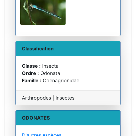
Classification
Classe :
Insecta
Ordre :
Odonata
Famille :
Coenagrionidae
Arthropodes | Insectes
ODONATES
D'autres espèces...