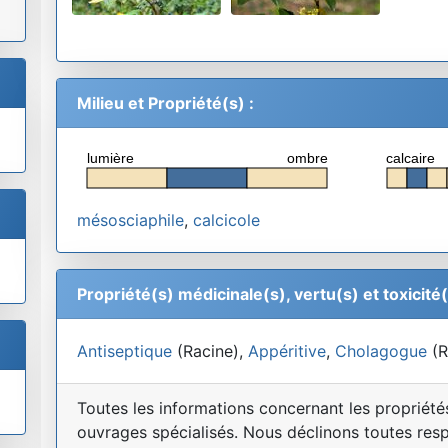
Milieu et Propriété(s) :
lumière
ombre
calcaire
mésosciaphile
,
calcicole
Propriété(s) médicinale(s), vertu(s) et toxicité(
Antiseptique
(Racine),
Appéritive
,
Cholagogue
(R
Toutes les informations concernant les propriétés 
ouvrages spécialisés. Nous déclinons toutes res