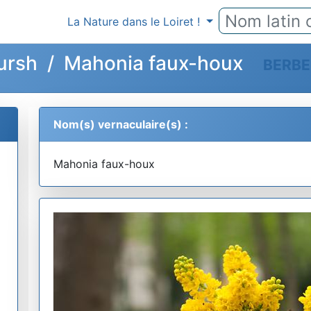
La Nature dans le Loiret !
Pursh / Mahonia faux-houx
BERBE
Nom(s) vernaculaire(s) :
Mahonia faux-houx