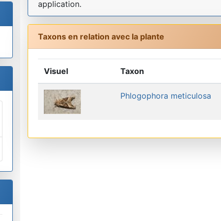
application.
Taxons en relation avec la plante
Visuel
Taxon
Phlogophora meticulosa