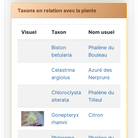
Taxons en relation avec la plante
Visuel
Taxon
Nom usuel
Biston
Phalène du
betularia
Bouleau
Celastrina
Azuré des
argiolus
Nerpruns
Chloroclysta
Phalène du
siterata
Tilleul
Gonepteryx
Citron
rhamni
Philereme
Phalène du