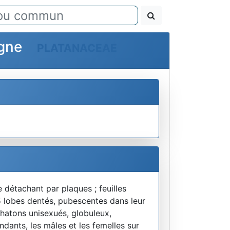
pagne
PLATANACEAE
e détachant par plaques ; feuilles
-5 lobes dentés, pubescentes dans leur
 chatons unisexués, globuleux,
dants, les mâles et les femelles sur