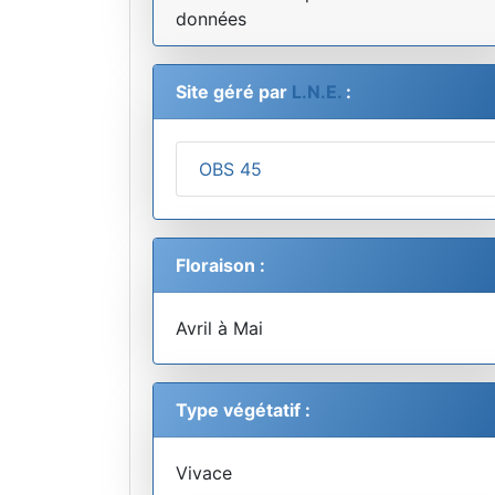
données
Site géré par
L.N.E.
:
OBS 45
Floraison :
Avril à Mai
Type végétatif :
Vivace