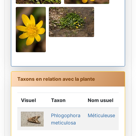
Taxons en relation avec la plante
Visuel
Taxon
Nom usuel
Phlogophora
Méticuleuse
meticulosa