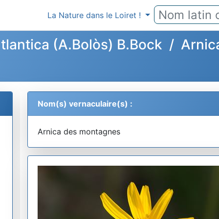
La Nature dans le Loiret !
tlantica (A.Bolòs) B.Bock / Arn
Nom(s) vernaculaire(s) :
Arnica des montagnes