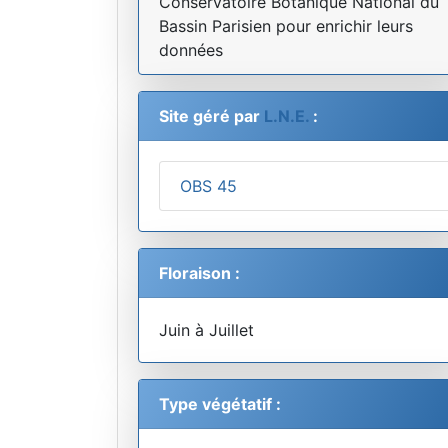
Conservatoire Botanique National du
Bassin Parisien pour enrichir leurs
données
Site géré par
L.N.E.
:
OBS 45
Floraison :
Juin à Juillet
Type végétatif :