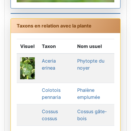
Taxons en relation avec la plante
Visuel
Taxon
Nom usuel
Aceria
Phytopte du
erinea
noyer
Colotois
Phalène
pennaria
emplumée
Cossus
Cossus gâte-
cossus
bois