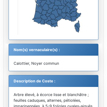
Nom(s) vernaculaire(s) :
Calottier, Noyer commun
Description de Coste :
Arbre élevé, à écorce lisse et blanchâtre ;
feuilles caduques, alternes, pétiolées,
imparipennées, à 5-9 folioles ovales-aiguës,