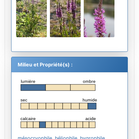
Milieu et Propriété(s) :
lumière
ombre
sec
humide
calcaire
acide
mésocryophile
,
héliophile
,
hygrophile
,