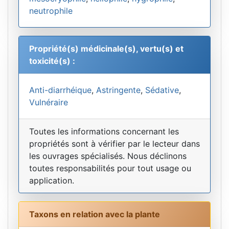
neutrophile
Propriété(s) médicinale(s), vertu(s) et
toxicité(s) :
Anti-diarrhéique
,
Astringente
,
Sédative
,
Vulnéraire
Toutes les informations concernant les
propriétés sont à vérifier par le lecteur dans
les ouvrages spécialisés. Nous déclinons
toutes responsabilités pour tout usage ou
application.
Taxons en relation avec la plante