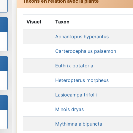
Taxons en relation avec la plante
Visuel
Taxon
Aphantopus hyperantus
Carterocephalus palaemon
Euthrix potatoria
Heteropterus morpheus
Lasiocampa trifolii
Minois dryas
Mythimna albipuncta