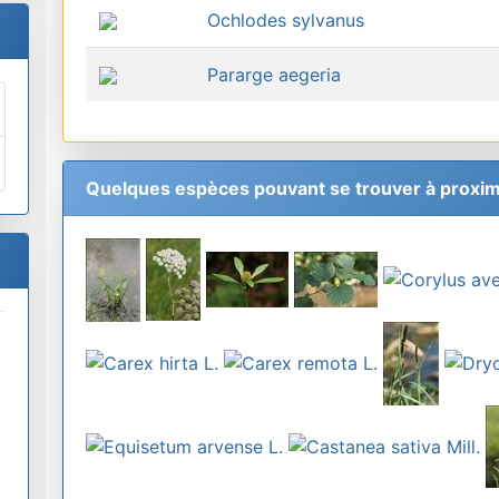
Ochlodes sylvanus
Pararge aegeria
Quelques espèces pouvant se trouver à proxim