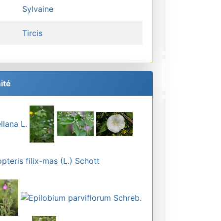
Sylvaine
Tircis
ité