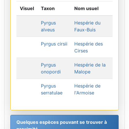
Visuel
Taxon
Nom usuel
Pyrgus
Hespérie du
alveus
Faux-Buis
Pyrgus cirsii
Hespérie des
Cirses
Pyrgus
Hespérie de la
onopordi
Malope
Pyrgus
Hespérie de
serratulae
l'Armoise
Quelques espèces pouvant se trouver à