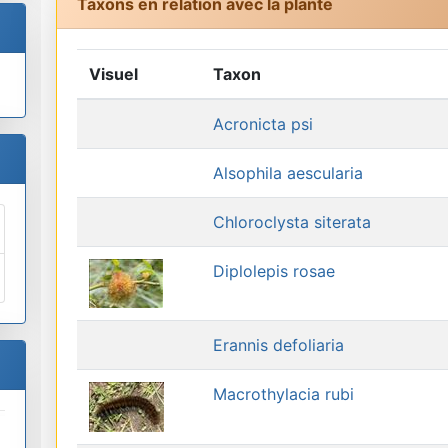
Taxons en relation avec la plante
Visuel
Taxon
Acronicta psi
Alsophila aescularia
Chloroclysta siterata
Diplolepis rosae
Erannis defoliaria
Macrothylacia rubi