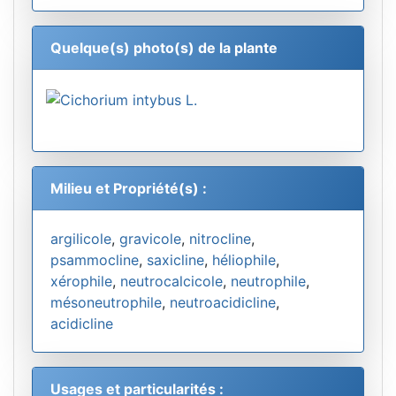
Quelque(s) photo(s) de la plante
Milieu et Propriété(s) :
argilicole
,
gravicole
,
nitrocline
,
psammocline
,
saxicline
,
héliophile
,
xérophile
,
neutrocalcicole
,
neutrophile
,
mésoneutrophile
,
neutroacidicline
,
acidicline
Usages et particularités :