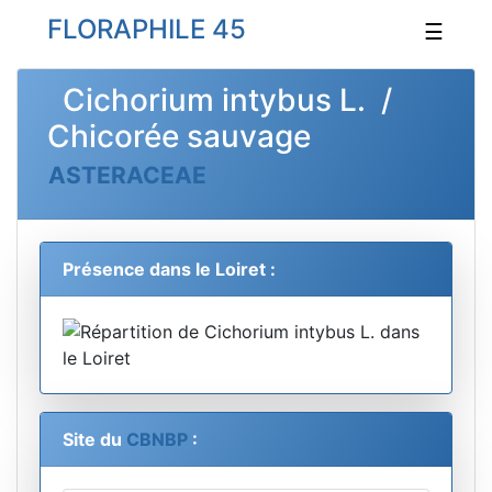
FLORAPHILE 45
☰
Cichorium intybus L. /
Chicorée sauvage
ASTERACEAE
Présence dans le Loiret :
Site du
CBNBP
: