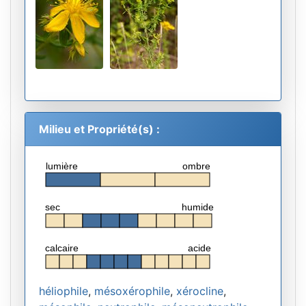
Milieu et Propriété(s) :
lumière
ombre
sec
humide
calcaire
acide
héliophile
,
mésoxérophile
,
xérocline
,