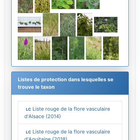
Listes de protection dans lesquelles se
trouve le taxon
Liste rouge de la flore vasculaire
LC
d'Alsace (2014)
Liste rouge de la flore vasculaire
LC
d'Aquitaine (2018)