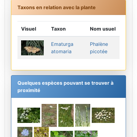
Taxons en relation avec la plante
Visuel
Taxon
Nom usuel
Ematurga
Phalène
atomaria
picotée
Quelques espèces pouvant se trouver à
proximité